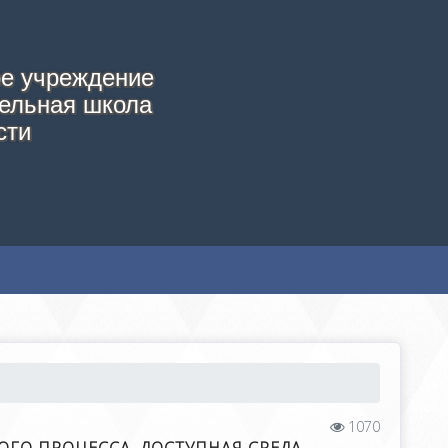
е учреждение
ельная школа
сти
1070