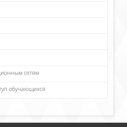
ционным сетям
ступ обучающихся