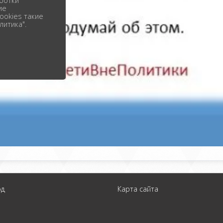
ботки
ие
ookies такие
литика".
од
Карта сайта