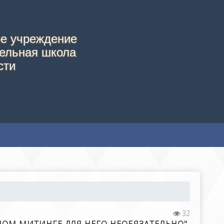
е учреждение
ельная школа
сти
32