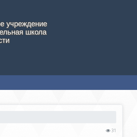
е учреждение
ельная школа
сти
31