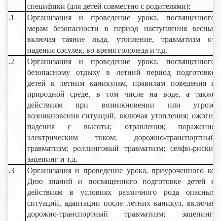
специфики (для детей совместно с родителями):
1.1
Организация и проведение урока, посвященного
мерам безопасности в период наступления весны,
включая таяние льда, утопление, травматизм от
падения сосулек, во время гололеда и т.д.
1.2
Организация и проведение урока, посвященного
безопасному отдыху в летний период подготовке
детей к летним каникулам, правилам поведения в
природной среде, в том числе на воде, а также
действиям при возникновении или угрозе
возникновения ситуаций, включая утопления; ожоги;
падения с высоты; отравления; поражения
электрическим током; дорожно-транспортный
травматизм; роллинговый травматизм; селфи-риски;
зацепинг и т.д.
1.3
Организация и проведение урока, приуроченного ко
Дню знаний и посвященного подготовке детей к
действиям в условиях различного рода опасных
ситуаций, адаптации после летних каникул, включая
дорожно-транспортный травматизм; зацепинг;