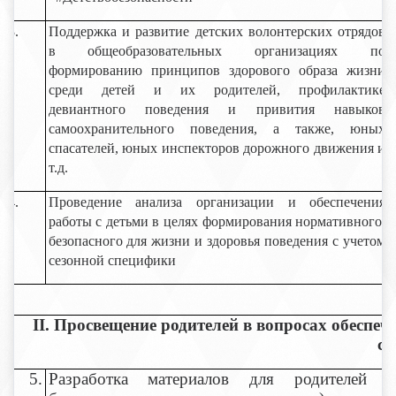
3.
Поддержка и развитие детских волонтерских отрядов
в общеобразовательных организациях по
формированию принципов здорового образа жизни
среди детей и их родителей, профилактике
девиантного поведения и привития навыков
самоохранительного поведения, а также, юных
спасателей, юных инспекторов дорожного движения и
т.д.
4.
Проведение анализа организации и обеспечения
работы с детьми в целях формирования нормативного,
безопасного для жизни и здоровья поведения с учетом
сезонной специфики
II. Просвещение родителей в вопросах обеспеч
се
5.
Разработка материалов для родителей (п