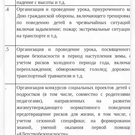
падение с высоты и т.д.
1.4
Организация и проведение урока, приуроченного ко
Дню гражданской обороны, включающего тренировки
по поведению детей в чрезвычайных ситуаций,
включая задымление; пожар; экстремальные ситуации
на транспорте и т.д.
1.5
Организация и проведение урока, посвященного
мерам безопасности в период наступления зимы, с
учетом рисков холодного периода года, включая
переохлаждения; обморожения; гололед; дорожно-
транспортный травматизм и т.д.
2.
Организация конкурсов социальных проектов детей и
подростков (в том числе, совместно с родителями,
педагогами), направленных на развитие
жизнеутверждающего нормативного поведения,
предотвращение рисков для жизни, в том числе, с
учетом сезонной специфики; на формирование
знаний, умений оказания первой помощи
«#Детствобезопасности»