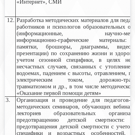
«Интернет», СМИ
12.
Разработка методических материалов для педаг
работников и психологов образовательных ор
(информационные, научно-методи
информационно-графические материалы: 
памятки, брошюры, диаграммы, видеома
презентации) по сохранению жизни и здоровь
учетом сезонной специфики, в целях нед
несчастных случаев, связанных с утоплением
водоемах, падением с высоты, отравлением, п
электрическим током, дорожно-транс
травматизмом и др., в том числе методическог
«Оказание первой помощи детям»
13.
Организация и проведение для педагогов-п
методических семинаров, обучающих вебинаро
лекториев образовательных организ
предотвращению детской смертности: 
предотвращения детской смертности с учетом
специфики и возрастных особенностей, пс