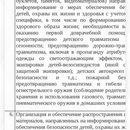
буклетов, памяток, видеоматериалов) направл
информирование о мерах обеспечения безо
детей, охраны их жизни и здоровья с учетом 
специфики, в том числе по формированию 
здорового образа жизни; необходимости вак
оказанию первой доврачебной помощи
предотвращению детского травматизма с
сезонности; предотвращению дорожно-транс
травматизма, включая в пропаганду атрибутов
одежды со светоотражающим эффектом, з
экипировки детей-велосипедистов (иной сп
защитной экипировки); детских автокресел 
безопасности и т.д.; пожарной безопа
предотвращению травматизма и гибели д
огнестрельного оружия (соблюдение родителям
хранения и использования газового, травмати
пневматического оружия в домашних условиях)
6.
Организация и обеспечение распространения н
материалов, направленных на информирование 
обеспечения безопасности детей, охраны их жи